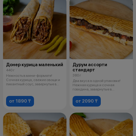
Донер курица маленький
Дурум ассорти
стандарт
440 г
380 г
Нежность в мини-формате!
Сочная курица, свежие овощи и
Два вкуса в одной упаковке!
пикантный соус, завернутые в
Нежная курица и сочная
мягкий
говядина, завернутые в
ароматный лаваш
от 1890 ₸
от 2090 ₸