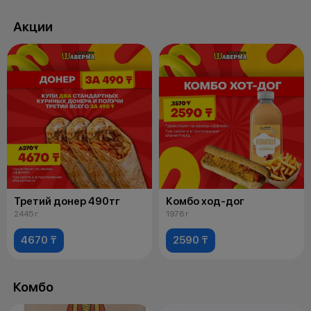
Акции
Третий донер 490тг
Комбо ход-дог
2445 г
1976 г
4670 ₸
2590 ₸
Комбо