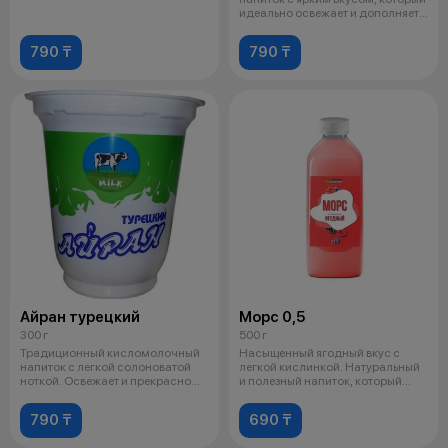
идеально освежает и дополняет
лю
790 ₸
790 ₸
Айран турецкий
Морс 0,5
300 г
500 г
Традиционный кисломолочный
Насыщенный ягодный вкус с
напиток с легкой солоноватой
легкой кислинкой. Натуральный
ноткой. Освежает и прекрасно
и полезный напиток, который
сочет
отличн
790 ₸
690 ₸