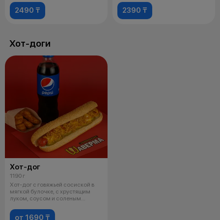
2490 ₸
2390 ₸
Хот-доги
Хот-дог
1190 г
Хот-дог с говяжьей сосиской в
мягкой булочке, с хрустящим
луком, соусом и соленым
огурцом.
от 1690 ₸