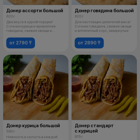
Донер ассорти большой
Донер говядина большой
620 г
620 г
Два вкуса в одной порции!
Для настоящих ценителей мяса!
Сочная курица и ароматная
Сочная говядина, свежие овощи
говядина, свежие овощи и
и аппетитный соус, завернутые
аппетитный со
от 2790 ₸
от 2890 ₸
Донер курица большой
Донер стандарт
с курицей
590 г
815 г
Нежность и сытость в каждой