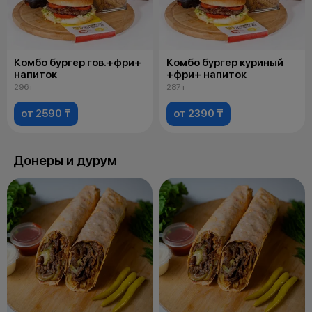
Комбо бургер гов.+фри+
Комбо бургер куриный
напиток
+фри+ напиток
296 г
287 г
от 2590 ₸
от 2390 ₸
Донеры и дурум