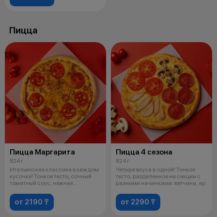
Пицца
Пицца Маргарита
Пицца 4 сезона
824 г
824 г
Итальянская классика в каждом
Четыре вкуса в одной! Тонкое
кусочке! Тонкое тесто, сочный
тесто, разделенное на секции с
томатный соус, нежная
разными начинками: ветчина, ар
моцарелл
от 2190 ₸
от 2290 ₸