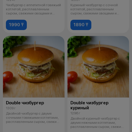
Чизбургер с аппетитной говяжьей
Куриный чизбургер с сочной
котлетой, расплавленным
котлетой, расплавленным
сыром, свежими овощами и
сыром, свежими овощами и
фирменным
фирменным соус
1990 ₸
1890 ₸
Double чизбургер
Double чизбургер
куриный
1309 г
1296 г
Двойной чизбургер с двумя
сочными говяжьими котлетами,
Двойной куриный чизбургер с
расплавленным сыром, свежими
двумя нежными котлетами,
овощам
расплавленным сыром, свежими
овощами