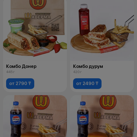
Комбо Донер
Комбо дурум
445 г
420 г
от 2790 ₸
от 2490 ₸