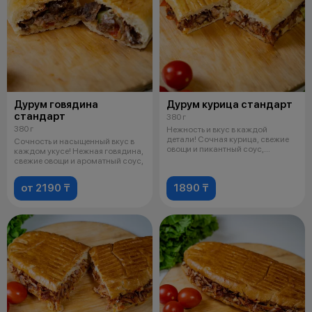
Дурум говядина
Дурум курица стандарт
стандарт
380 г
380 г
Нежность и вкус в каждой
детали! Сочная курица, свежие
Сочность и насыщенный вкус в
овощи и пикантный соус,
каждом укусе! Нежная говядина,
завернутые
свежие овощи и ароматный соус,
от 2190 ₸
1890 ₸