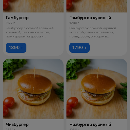
Гамбургер
Гамбургер куриный
1177 г
1246 г
Гамбургер с сочной говяжьей
Гамбургер с сочной куриной
котлетой, свежим салатом,
котлетой, свежим салатом,
помидором, огурцом и
помидором, огурцом и
фирменным соусо
фирменным соусом
1890 ₸
1790 ₸
Чизбургер
Чизбургер куриный
1224 г
1230 г