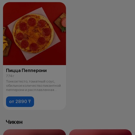
Пицца Пепперони
774 г
Тонкое тесто, томатный соус,
обильное количество пикантной
пепперони и расплавленная
моцар
от 2890 ₸
Чикен