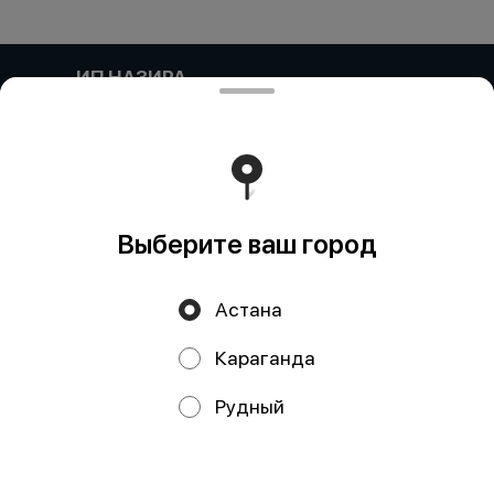
ИП НАЗИРА
Компания: ИП НАЗИРА Адрес:: Келесский район,
Ынтымак, УЛИЦА БЕСКУРГАН, дом 20 Бин (ИИН)::
000304601159 Банк:: АО "Kaspi Bank" КБе:: 19 БИК::
CASPKZKA Номер счета:: KZ90722S000045683476
Работает на эффективном ядре
Foodpicásso
ver. 3.2
Выберите ваш город
Политика конфиденциальности
Астана
Публичная оферта
Караганда
Акции, скидки, кэшбэк − в нашем приложении!
Рудный
Мы используем куки.
Пользуясь сайтом, вы даёте согласие на
обработку файлов cookie вашего браузера и использование