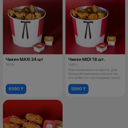
Чикен MAXI 24 шт
Чикен MIDI 18 шт.
1629 г
1061 г
Максимум вкуса и хруста. Для
большой компании или для тех,
кто любит по-настоящему сытно.
6590 ₸
5590 ₸