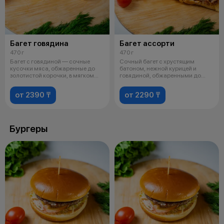
Багет говядина
Багет ассорти
470 г
470 г
Багет с говядиной — сочные
Сочный багет с хрустящим
кусочки мяса, обжаренные до
батоном, нежной курицей и
золотистой корочки, в мягком
говядиной, обжаренными до
багете
золотистой ко
от 2390 ₸
от 2290 ₸
Бургеры