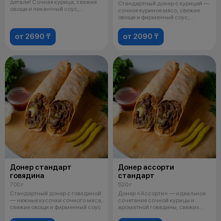
детали! Сочная курица, свежие
Стандартный донер с курицей —
овощи и пикантный соус,
сочное куриное мясо, свежие
завернут
овощи и фирменный соус,
завернут
от 2690 ₸
от 2090 ₸
Донер стандарт
Донер ассорти
говядина
стандарт
700 г
520 г
Стандартный донер с говядиной
Донер «Ассорти» — идеальное
— нежные кусочки сочного мяса,
сочетание сочной курицы и
свежие овощи и фирменный соус
ароматной говядины, свежих
овощей и