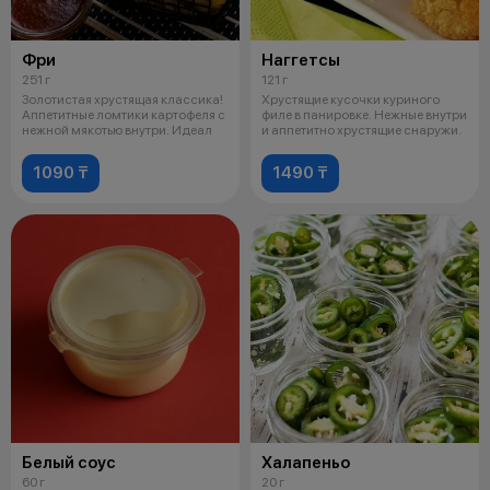
Фри
Наггетсы
251 г
121 г
Золотистая хрустящая классика!
Хрустящие кусочки куриного
Аппетитные ломтики картофеля с
филе в панировке. Нежные внутри
нежной мякотью внутри. Идеал
и аппетитно хрустящие снаружи.
1090 ₸
1490 ₸
Белый соус
Халапеньо
60 г
20 г