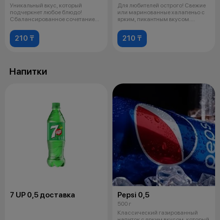
Уникальный вкус, который
Для любителей острого! Свежие
подчеркнет любое блюдо!
или маринованные халапеньо с
Сбалансированное сочетание
ярким, пикантным вкусом.
пикантности, н
Идеаль
210 ₸
210 ₸
Напитки
7 UP 0,5 доставка
Pepsi 0,5
500 г
Классический газированный
напиток с ярким вкусом, который