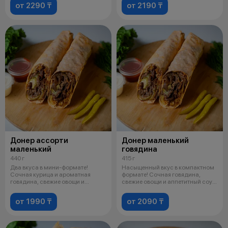
от 2290 ₸
от 2190 ₸
Донер ассорти
Донер маленький
маленький
говядина
440 г
415 г
Два вкуса в мини-формате!
Насыщенный вкус в компактном
Сочная курица и ароматная
формате! Сочная говядина,
говядина, свежие овощи и
свежие овощи и аппетитный соус,
пикантный соу
зав
от 1990 ₸
от 2090 ₸