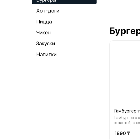
Хот-доги
Пицца
Бурге
Чикен
Закуски
Напитки
Гамбургер
1
Гамбургер с 
котлетой, св
помидором, о
фирменным со
1890 ₸
булочке. Прос