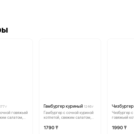
ры
Гамбургер куриный
Чизбургер
177 г
1246 г
сочной говяжьей
Гамбургер с сочной куриной
Чизбургер с
ежим салатом,
котлетой, свежим салатом,
говяжьей ко
гурцом и
помидором, огурцом и
расплавлен
усом в мягкой
фирменным соусом в мягкой
свежими ов
1790 ₸
1990 ₸
той,
булочке. Простой,
фирменным 