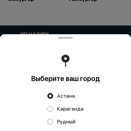
ИП НАЗИРА
Компания: ИП НАЗИРА Адрес:: Келесский район,
Ынтымак, УЛИЦА БЕСКУРГАН, дом 20 Бин (ИИН)::
000304601159 Банк:: АО "Kaspi Bank" КБе:: 19 БИК::
CASPKZKA Номер счета:: KZ90722S000045683476
Работает на эффективном ядре
Foodpicásso
ver. 3.2
Выберите ваш город
Политика конфиденциальности
Астана
Публичная оферта
Караганда
Акции, скидки, кэшбэк − в нашем приложении!
Рудный