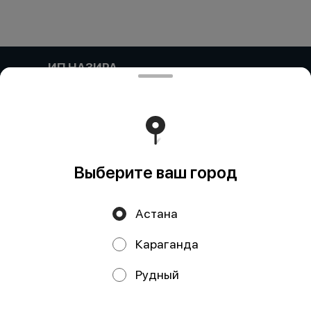
ИП НАЗИРА
Компания: ИП НАЗИРА Адрес:: Келесский район,
Ынтымак, УЛИЦА БЕСКУРГАН, дом 20 Бин (ИИН)::
000304601159 Банк:: АО "Kaspi Bank" КБе:: 19 БИК::
CASPKZKA Номер счета:: KZ90722S000045683476
Работает на эффективном ядре
Foodpicásso
ver. 3.2
Выберите ваш город
Политика конфиденциальности
Астана
Публичная оферта
Караганда
Акции, скидки, кэшбэк − в нашем приложении!
Рудный