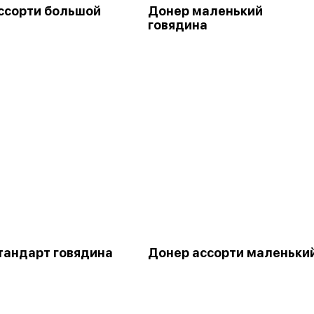
ссорти большой
Донер маленький
говядина
тандарт говядина
Донер ассорти маленьки