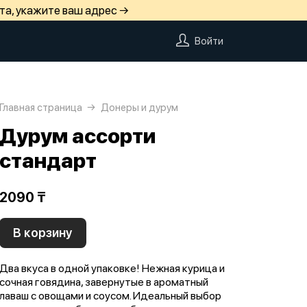
та, укажите ваш адрес →
Войти
Главная страница
Донеры и дурум
Дурум ассорти
стандарт
2090 ₸
В корзину
Два вкуса в одной упаковке! Нежная курица и
сочная говядина, завернутые в ароматный
лаваш с овощами и соусом. Идеальный выбор