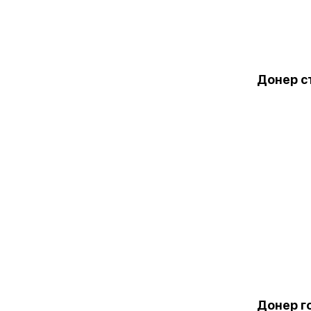
Донер с
Донер г