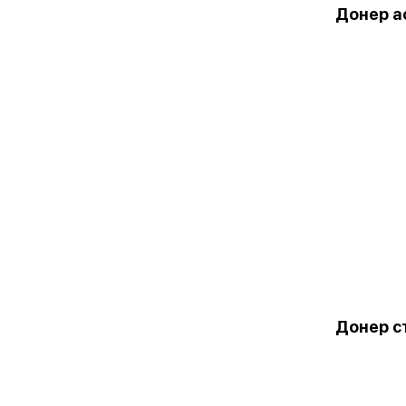
Донер а
Донер с