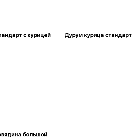
тандарт с курицей
Дурум курица стандарт
овядина большой