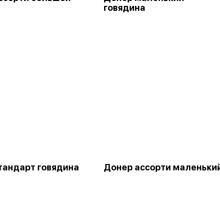
говядина
тандарт говядина
Донер ассорти маленьки