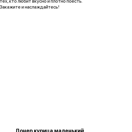
тех, кто любит вкусно и плотно поесть.
Закажите и наслаждайтесь!
Донер курица маленький