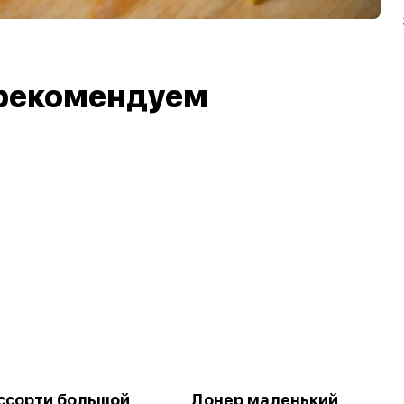
рекомендуем
ссорти большой
Донер маленький