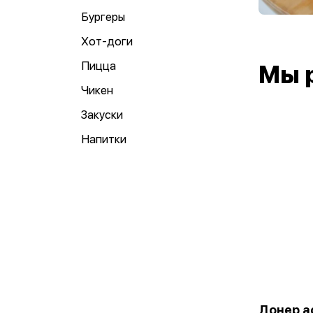
Бургеры
Хот-доги
Пицца
Мы 
Чикен
Закуски
Напитки
Донер а