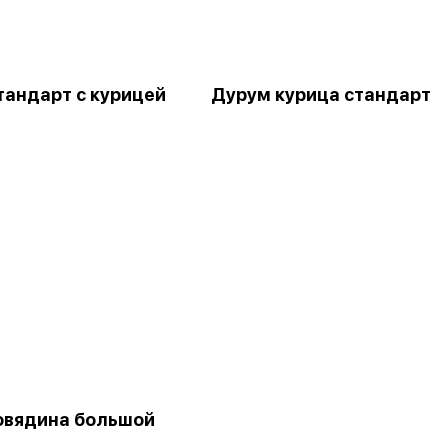
тандарт с курицей
Дурум курица стандарт
овядина большой