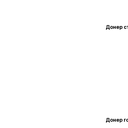
Донер с
Донер г