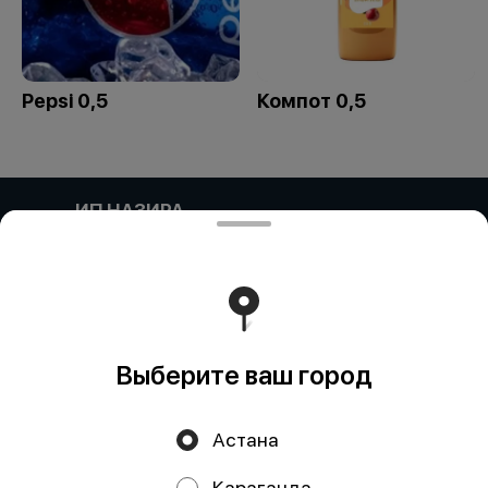
Pepsi 0,5
Компот 0,5
ИП НАЗИРА
Компания: ИП НАЗИРА Адрес:: Келесский район,
Ынтымак, УЛИЦА БЕСКУРГАН, дом 20 Бин (ИИН)::
000304601159 Банк:: АО "Kaspi Bank" КБе:: 19 БИК::
CASPKZKA Номер счета:: KZ90722S000045683476
Работает на эффективном ядре
Foodpicásso
ver. 3.2
Выберите ваш город
Политика конфиденциальности
Астана
Публичная оферта
Караганда