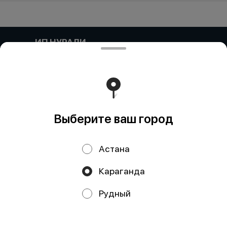
ИП НУРАЛИ
Компания:: ИП НУРАЛИ Адрес:: Астана, УЛИЦА
МАНАС, дом 22/1, кв/офис 155 Бин (ИИН)::
920420350993 Банк:: АО "Kaspi Bank" КБе:: 19 БИК::
CASPKZKA Номер счета:: KZ96722S000048199645
Работает на эффективном ядре
Foodpicásso
ver. 3.2
Выберите ваш город
Политика конфиденциальности
Астана
Публичная оферта
Караганда
Акции, скидки, кэшбэк − в нашем приложении!
Рудный
Мы используем куки.
Пользуясь сайтом, вы даёте согласие на