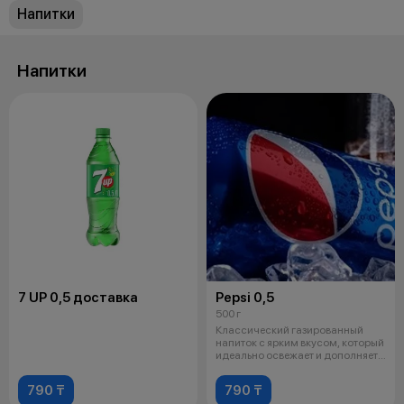
Напитки
Напитки
7 UP 0,5 доставка
Pepsi 0,5
500 г
Классический газированный
напиток с ярким вкусом, который
идеально освежает и дополняет
лю
790 ₸
790 ₸