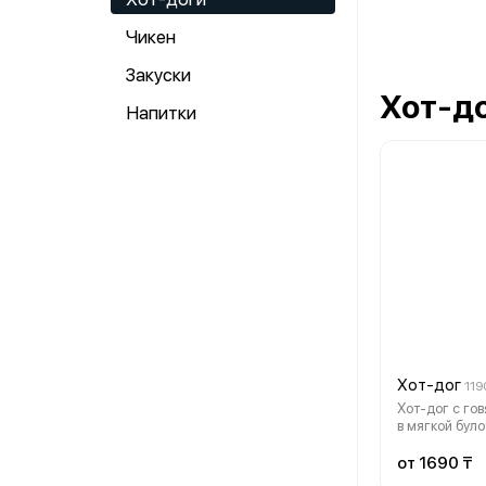
Чикен
Закуски
Хот-д
Напитки
Хот-дог
119
Хот-дог с го
в мягкой було
хрустящим лу
соленым огур
от 1690 ₸
ароматный и 