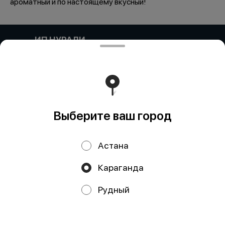
ароматный и по настоящему вкусный!
ИП НУРАЛИ
Компания:: ИП НУРАЛИ Адрес:: Астана, УЛИЦА
МАНАС, дом 22/1, кв/офис 155 Бин (ИИН)::
920420350993 Банк:: АО "Kaspi Bank" КБе:: 19 БИК::
CASPKZKA Номер счета:: KZ96722S000048199645
Работает на эффективном ядре
Foodpicásso
ver. 3.2
Выберите ваш город
Политика конфиденциальности
Астана
Публичная оферта
Караганда
Акции, скидки, кэшбэк − в нашем приложении!
Рудный
Мы используем куки.
Пользуясь сайтом, вы даёте согласие на