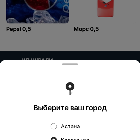
Pepsi 0,5
Морс 0,5
ИП НУРАЛИ
Компания:: ИП НУРАЛИ Адрес:: Астана, УЛИЦА
МАНАС, дом 22/1, кв/офис 155 Бин (ИИН)::
920420350993 Банк:: АО "Kaspi Bank" КБе:: 19 БИК::
CASPKZKA Номер счета:: KZ96722S000048199645
Работает на эффективном ядре
Foodpicásso
ver. 3.2
Выберите ваш город
Политика конфиденциальности
Астана
Публичная оферта
Караганда