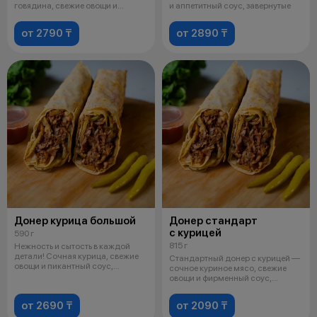
говядина, свежие овощи и
и аппетитный соус, завернутые
аппетитный со
от 2790 ₸
от 2890 ₸
Донер курица большой
Донер стандарт
с курицей
590 г
815 г
Нежность и сытость в каждой
детали! Сочная курица, свежие
Стандартный донер с курицей —
овощи и пикантный соус,
сочное куриное мясо, свежие
завернут
овощи и фирменный соус,
завернут
от 2690 ₸
от 2090 ₸