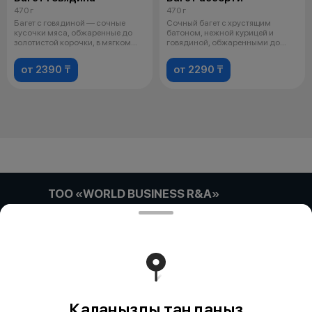
470 г
470 г
Багет с говядиной — сочные
Сочный багет с хрустящим
кусочки мяса, обжаренные до
батоном, нежной курицей и
золотистой корочки, в мягком
говядиной, обжаренными до
багете
золотистой ко
от 2390 ₸
от 2290 ₸
ТОО «WORLD BUSINESS R&A»
Компания:: ТОО «WORLD BUSINESS R&A» Адрес::
Астана, улица Габидена Мустафина, дом 21/4, кв/офис
5 Бин (ИИН):: 180740033036 Банк:: АО "Kaspi Bank"
КБе:: 17 БИК:: CASPKZKA Номер счета::
KZ52722S000047887418
Тиімді ядрода жұмыс істейді
Foodpicásso
ver. 3.2
Қалаңызды таңдаңыз