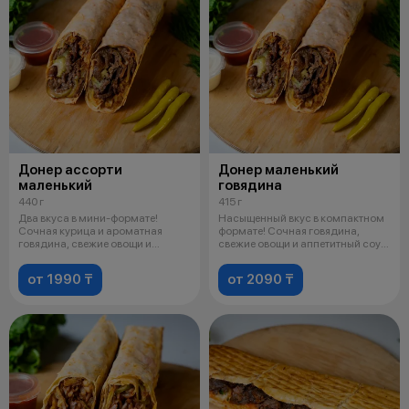
Донер ассорти
Донер маленький
маленький
говядина
440 г
415 г
Два вкуса в мини-формате!
Насыщенный вкус в компактном
Сочная курица и ароматная
формате! Сочная говядина,
говядина, свежие овощи и
свежие овощи и аппетитный соус,
пикантный соу
зав
от 1990 ₸
от 2090 ₸