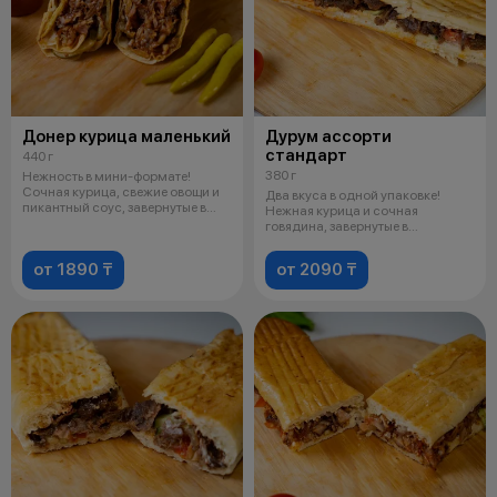
Донер курица маленький
Дурум ассорти
стандарт
440 г
380 г
Нежность в мини-формате!
Сочная курица, свежие овощи и
Два вкуса в одной упаковке!
пикантный соус, завернутые в
Нежная курица и сочная
мягкий
говядина, завернутые в
ароматный лаваш
от 1890 ₸
от 2090 ₸