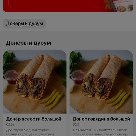
Донеры и дурум
Донеры и дурум
Донер ассорти большой
Донер говядина большой
620 г
620 г
Два вкуса в одной порции!
Для настоящих ценителей мяса!
Сочная курица и ароматная
Сочная говядина, свежие овощи