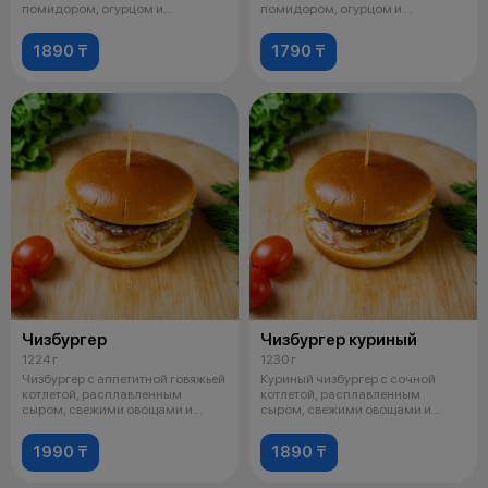
помидором, огурцом и
помидором, огурцом и
фирменным соусо
фирменным соусом
1890 ₸
1790 ₸
Чизбургер
Чизбургер куриный
1224 г
1230 г
Чизбургер с аппетитной говяжьей
Куриный чизбургер с сочной
котлетой, расплавленным
котлетой, расплавленным
сыром, свежими овощами и
сыром, свежими овощами и
фирменным
фирменным соус
1990 ₸
1890 ₸