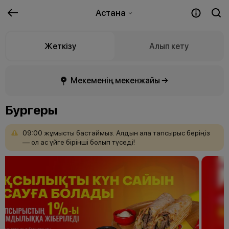
Астана
Жеткізу
Алып кету
Мекеменің мекенжайы →
Бургеры
09:00
жұмысты
бастаймыз.
Алдын
ала
тапсырыс
беріңіз
—
ол
ас
үйге
бірінші
болып
түседі!