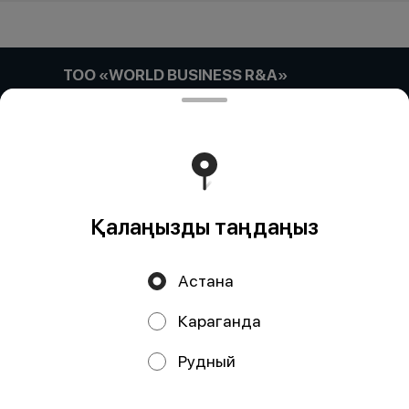
ТОО «WORLD BUSINESS R&A»
Компания:: ТОО «WORLD BUSINESS R&A» Адрес::
Астана, улица Габидена Мустафина, дом 21/4, кв/офис
5 Бин (ИИН):: 180740033036 Банк:: АО "Kaspi Bank"
КБе:: 17 БИК:: CASPKZKA Номер счета::
KZ52722S000047887418
Тиімді ядрода жұмыс істейді
Foodpicásso
ver. 3.2
Қалаңызды таңдаңыз
Политика конфиденциальности
Астана
Публичная оферта
Караганда
Науқандар, жеңілдіктер, кэшбэк – біздің қосымшада!
Рудный