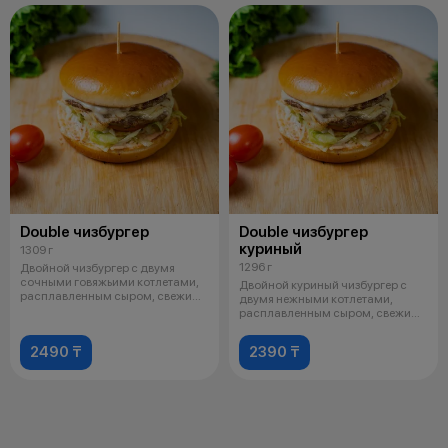
Double чизбургер
Double чизбургер
куриный
1309 г
1296 г
Двойной чизбургер с двумя
сочными говяжьими котлетами,
Двойной куриный чизбургер с
расплавленным сыром, свежими
двумя нежными котлетами,
овощам
расплавленным сыром, свежими
овощами
2490 ₸
2390 ₸