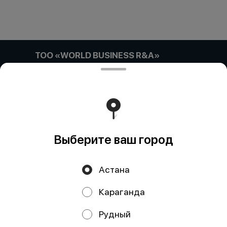
ТОО «WORLD BUSINESS R&A»
Компания:: ТОО «WORLD BUSINESS R&A» Адрес::
Астана, улица Габидена Мустафина, дом 21/4, кв/офис
5 Бин (ИИН):: 180740033036 Банк:: АО "Kaspi Bank"
КБе:: 17 БИК:: CASPKZKA Номер счета::
KZ52722S000047887418
Работает на эффективном ядре
Foodpicásso
ver. 3.2
Выберите ваш город
Политика конфиденциальности
Астана
Публичная оферта
Караганда
Акции, скидки, кэшбэк − в нашем приложении!
Рудный