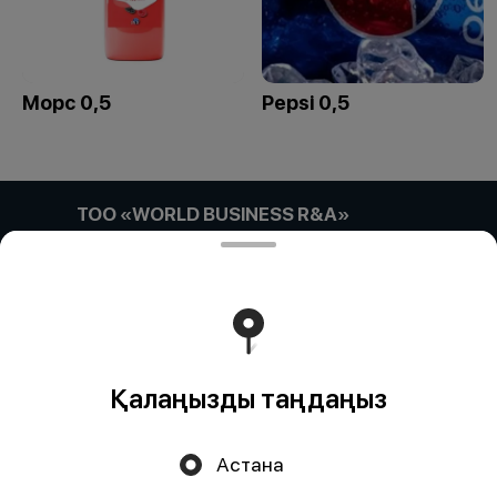
Морс 0,5
Pepsi 0,5
ТОО «WORLD BUSINESS R&A»
Компания:: ТОО «WORLD BUSINESS R&A» Адрес::
Астана, улица Габидена Мустафина, дом 21/4, кв/офис
5 Бин (ИИН):: 180740033036 Банк:: АО "Kaspi Bank"
КБе:: 17 БИК:: CASPKZKA Номер счета::
KZ52722S000047887418
Тиімді ядрода жұмыс істейді
Foodpicásso
ver. 3.2
Қалаңызды таңдаңыз
Политика конфиденциальности
Астана
Публичная оферта