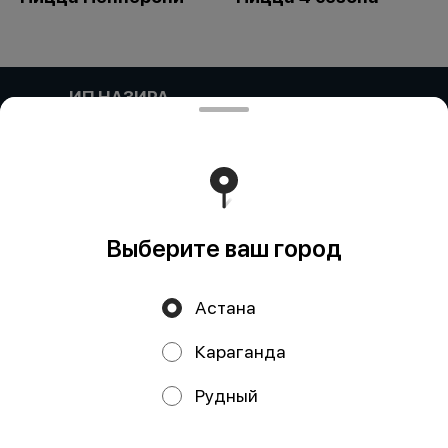
ИП НАЗИРА
Компания: ИП НАЗИРА Адрес:: Келесский район,
Ынтымак, УЛИЦА БЕСКУРГАН, дом 20 Бин (ИИН)::
000304601159 Банк:: АО "Kaspi Bank" КБе:: 19 БИК::
CASPKZKA Номер счета:: KZ90722S000045683476
Работает на эффективном ядре
Foodpicásso
ver. 3.2
Выберите ваш город
Политика конфиденциальности
Астана
Публичная оферта
Караганда
Акции, скидки, кэшбэк − в нашем приложении!
Рудный