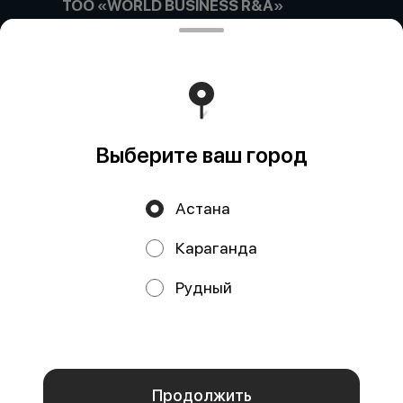
ТОО «WORLD BUSINESS R&A»
Компания:: ТОО «WORLD BUSINESS R&A» Адрес::
Астана, улица Габидена Мустафина, дом 21/4, кв/офис
5 Бин (ИИН):: 180740033036 Банк:: АО "Kaspi Bank"
КБе:: 17 БИК:: CASPKZKA Номер счета::
KZ52722S000047887418
Работает на эффективном ядре
Foodpicásso
ver. 3.2
Выберите ваш город
Политика конфиденциальности
Астана
Публичная оферта
Караганда
Акции, скидки, кэшбэк − в нашем приложении!
Рудный
Мы используем куки.
Пользуясь сайтом, вы даёте согласие на
обработку файлов cookie вашего браузера и использование
аналитических сервисов согласно нашей
политике
конфиденциальности
.