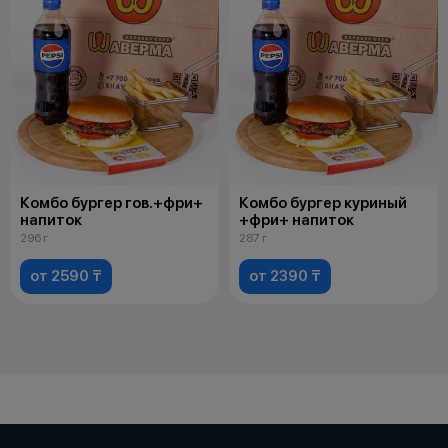
Комбо бургер гов.+фри+
Комбо бургер куриный
напиток
+фри+ напиток
296 г
287 г
от 2590 ₸
от 2390 ₸