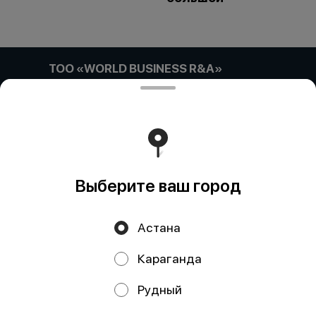
ТОО «WORLD BUSINESS R&A»
Компания:: ТОО «WORLD BUSINESS R&A» Адрес::
Астана, улица Габидена Мустафина, дом 21/4, кв/офис
5 Бин (ИИН):: 180740033036 Банк:: АО "Kaspi Bank"
КБе:: 17 БИК:: CASPKZKA Номер счета::
KZ52722S000047887418
Работает на эффективном ядре
Foodpicásso
ver. 3.2
Выберите ваш город
Политика конфиденциальности
Астана
Публичная оферта
Караганда
Акции, скидки, кэшбэк − в нашем приложении!
Рудный