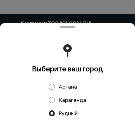
Компания: ТОО "GLOBAL BL"
Компания: ТОО «GLOBAL BL» Адрес: Казахстан,
Астана, ПРОСПЕКТ САРЫАРҚА, дом 35, кв/офис 87
БИН (ИИН): 171140017866 Банк: АО "Kaspi Bank" КБе: 17
БИК: CASPKZKA Номер счёта: KZ57722S000002607049
Работает на эффективном ядре
Foodpicásso
ver. 3.2
Выберите ваш город
Политика конфиденциальности
Астана
Публичная оферта
Караганда
Акции, скидки, кэшбэк − в нашем приложении!
Рудный
Мы используем куки.
Пользуясь сайтом, вы даёте согласие на