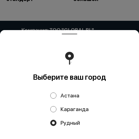
Компания: ТОО "GLOBAL BL"
Компания: ТОО «GLOBAL BL» Адрес: Казахстан,
Астана, ПРОСПЕКТ САРЫАРҚА, дом 35, кв/офис 87
БИН (ИИН): 171140017866 Банк: АО "Kaspi Bank" КБе: 17
БИК: CASPKZKA Номер счёта: KZ57722S000002607049
Работает на эффективном ядре
Foodpicásso
ver. 3.2
Выберите ваш город
Политика конфиденциальности
Астана
Публичная оферта
Караганда
Акции, скидки, кэшбэк − в нашем приложении!
Рудный