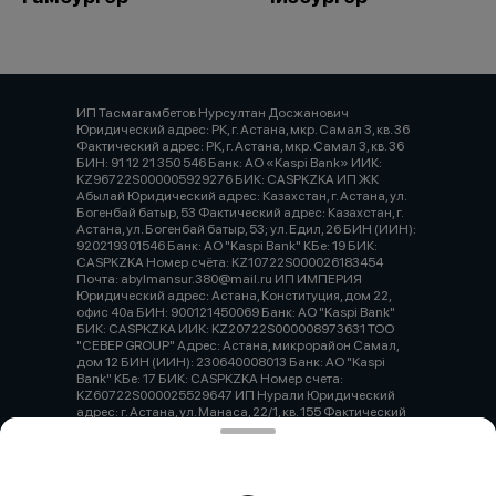
ИП Тасмагамбетов Нурсултан Досжанович
Юридический адрес: РК, г. Астана, мкр. Самал 3, кв. 36
Фактический адрес: РК, г. Астана, мкр. Самал 3, кв. 36
БИН: 91 12 21 350 546 Банк: АО «Kaspi Bank» ИИК:
KZ96722S000005929276 БИК: CASPKZKA ИП ЖК
Абылай Юридический адрес: Казахстан, г. Астана, ул.
Богенбай батыр, 53 Фактический адрес: Казахстан, г.
Астана, ул. Богенбай батыр, 53; ул. Едил, 26 БИН (ИИН):
920219301546 Банк: АО "Kaspi Bank" КБе: 19 БИК:
CASPKZKA Номер счёта: KZ10722S000026183454
Почта: abylmansur.380@mail.ru ИП ИМПЕРИЯ
Юридический адрес: Астана, Конституция, дом 22,
офис 40а БИН: 900121450069 Банк: АО "Kaspi Bank"
БИК: CASPKZKA ИИК: KZ20722S000008973631 ТОО
"СЕВЕР GROUP" Адрес: Астана, микрорайон Самал,
дом 12 БИН (ИИН): 230640008013 Банк: АО "Kaspi
Bank" КБе: 17 БИК: CASPKZKA Номер счета:
KZ60722S000025529647 ИП Нурали Юридический
адрес: г. Астана, ул. Манаса, 22/1, кв. 155 Фактический
адрес: г. Караганда, пр. Шахтерова, 82/2а ИИН/БИН:
920420350993 ИИК: KZ12601A191023051331 КБе: 19
Банк: АО «Народный Банк Казахстана» БИК:
HSBKKZKX Валюта: KZT Почта:
nurali1992kz@gmail.com