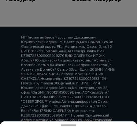
ИП Тасмагамбетов Нурсултан Досжанович
Юридический адрес: РК, г. Астана, мкр. Самал 3, кв. 36
Фактический адрес: РК, г. Астана, мкр. Самал 3, кв. 36
БИН: 91 12 21 350 546 Банк: АО «Kaspi Bank» ИИК:
KZ96722S000005929276 БИК: CASPKZKA ИП ЖК
Абылай Юридический адрес: Казахстан, г. Астана, ул.
Богенбай батыр, 53 Фактический адрес: Казахстан, г.
Астана, ул. Богенбай батыр, 53; ул. Едил, 26 БИН (ИИН):
920219301546 Банк: АО "Kaspi Bank" КБе: 19 БИК:
CASPKZKA Номер счёта: KZ10722S000026183454
Почта: abylmansur.380@mail.ru ИП ИМПЕРИЯ
Юридический адрес: Астана, Конституция, дом 22,
офис 40а БИН: 900121450069 Банк: АО "Kaspi Bank"
БИК: CASPKZKA ИИК: KZ20722S000008973631 ТОО
"СЕВЕР GROUP" Адрес: Астана, микрорайон Самал,
дом 12 БИН (ИИН): 230640008013 Банк: АО "Kaspi
Bank" КБе: 17 БИК: CASPKZKA Номер счета:
KZ60722S000025529647 ИП Нурали Юридический
адрес: г. Астана, ул. Манаса, 22/1, кв. 155 Фактический
адрес: г. Караганда, пр. Шахтерова, 82/2а ИИН/БИН:
920420350993 ИИК: KZ12601A191023051331 КБе: 19
Банк: АО «Народный Банк Казахстана» БИК: