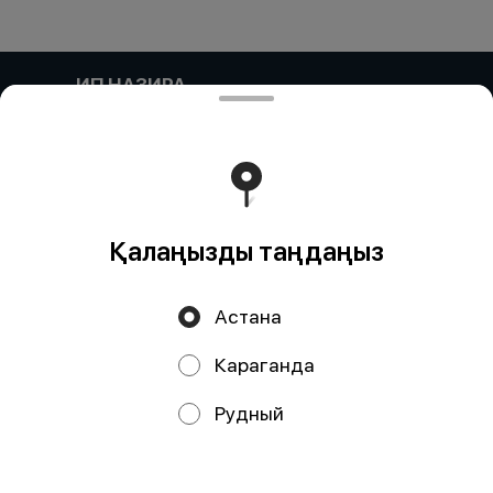
ИП НАЗИРА
Компания: ИП НАЗИРА Адрес:: Келесский район,
Ынтымак, УЛИЦА БЕСКУРГАН, дом 20 Бин (ИИН)::
000304601159 Банк:: АО "Kaspi Bank" КБе:: 19 БИК::
CASPKZKA Номер счета:: KZ90722S000045683476
Тиімді ядрода жұмыс істейді
Foodpicásso
ver. 3.2
Қалаңызды таңдаңыз
Политика конфиденциальности
Астана
Публичная оферта
Караганда
Науқандар, жеңілдіктер, кэшбэк – біздің қосымшада!
Рудный
Біз cookie файлдарын қолданамыз
Осы веб-сайтты пайдалану