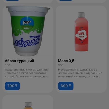
Айран турецкий
Морс 0,5
300 г
500 г
Традиционный кисломолочный
Насыщенный ягодный вкус с
напиток с легкой солоноватой
легкой кислинкой. Натуральный
ноткой. Освежает и прекрасно
и полезный напиток, который
сочет
отличн
790 ₸
690 ₸