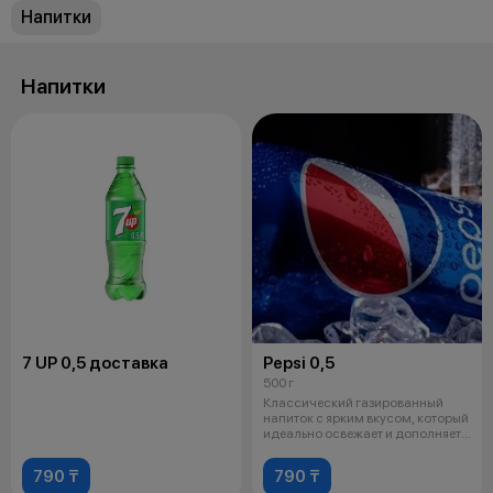
Напитки
Напитки
7 UP 0,5 доставка
Pepsi 0,5
500 г
Классический газированный
напиток с ярким вкусом, который
идеально освежает и дополняет
лю
790 ₸
790 ₸