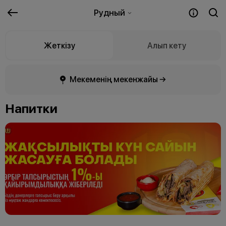
Рудный
Жеткізу
Алып кету
Мекеменің мекенжайы →
Напитки