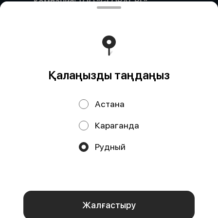
Компания: ТОО "GLOBAL BL"
Компания: ТОО «GLOBAL BL» Адрес: Казахстан,
Астана, ПРОСПЕКТ САРЫАРҚА, дом 35, кв/офис 87
БИН (ИИН): 171140017866 Банк: АО "Kaspi Bank" КБе: 17
БИК: CASPKZKA Номер счёта: KZ57722S000002607049
Тиімді ядрода жұмыс істейді
Foodpicásso
ver. 3.2
Қалаңызды таңдаңыз
Политика конфиденциальности
Астана
Публичная оферта
Караганда
Науқандар, жеңілдіктер, кэшбэк – біздің қосымшада!
Рудный
Біз cookie файлдарын қолданамыз
Осы веб-сайтты пайдалану
арқылы сіз браузеріңіздің cookie файлдарын өңдеуге және
Құпиялылық саясатына
сәйкес аналитикалық қызметтерді
пайдалануға келісесіз.
OK