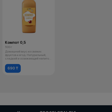
Компот 0,5
500 г
Домашний вкус из свежих
фруктов и ягод. Натуральный,
сладкий и освежающий напиток
для любо
690 ₸