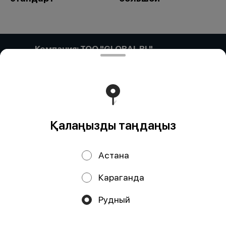
Компания: ТОО "GLOBAL BL"
Компания: ТОО «GLOBAL BL» Адрес: Казахстан,
Астана, ПРОСПЕКТ САРЫАРҚА, дом 35, кв/офис 87
БИН (ИИН): 171140017866 Банк: АО "Kaspi Bank" КБе: 17
БИК: CASPKZKA Номер счёта: KZ57722S000002607049
Тиімді ядрода жұмыс істейді
Foodpicásso
ver. 3.2
Қалаңызды таңдаңыз
Политика конфиденциальности
Астана
Публичная оферта
Караганда
Науқандар, жеңілдіктер, кэшбэк – біздің қосымшада!
Рудный