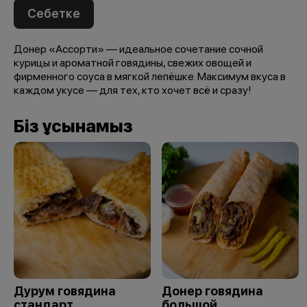
Себетке
Донер «Ассорти» — идеальное сочетание сочной
курицы и ароматной говядины, свежих овощей и
фирменного соуса в мягкой лепёшке. Максимум вкуса в
каждом укусе — для тех, кто хочет всё и сразу!
Біз ұсынамыз
Дурум говядина
Донер говядина
стандарт
большой