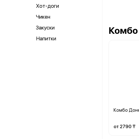
Хот-доги
Чикен
Закуски
Комбо
Напитки
Комбо Дон
от 2790 ₸