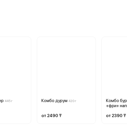
ер
Комбо дурум
Комбо бур
445 г
420 г
+фри+ нап
от 2490 ₸
от 2390 ₸