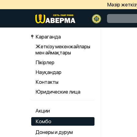
Мәзір жеткі
Караганда
Жеткізу мекенжайлары
мен аймақтары
Пікірлер
Науқандар
Контакты
Юридические лица
Акции
Комбо
Донеры и дурум