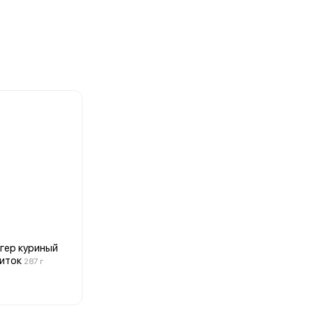
гер куриный
иток
287 г