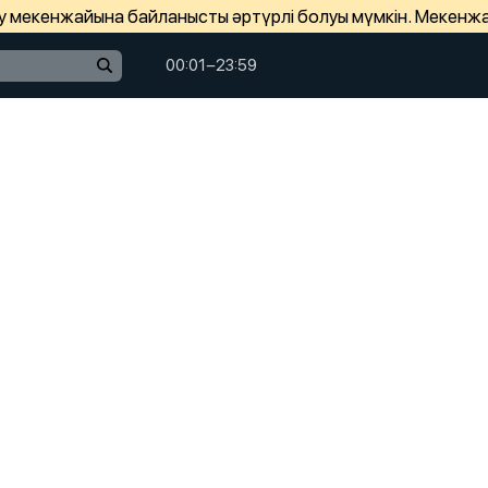
зу мекенжайына байланысты әртүрлі болуы мүмкін. Мекенж
00:01−23:59