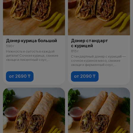
Донер курица большой
Донер стандарт
с курицей
590 г
815 г
Нежность и сытость в каждой
детали! Сочная курица, свежие
Стандартный донер с курицей —
овощи и пикантный соус,
сочное куриное мясо, свежие
завернут
овощи и фирменный соус,
завернут
от 2690 ₸
от 2090 ₸