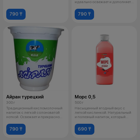
идеально освежает и дополняет
лю
790 ₸
790 ₸
Айран турецкий
Морс 0,5
300 г
500 г
Традиционный кисломолочный
Насыщенный ягодный вкус с
напиток с легкой солоноватой
легкой кислинкой. Натуральный
ноткой. Освежает и прекрасно
и полезный напиток, который
сочет
отличн
790 ₸
690 ₸