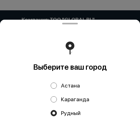
Компания: ТОО "GLOBAL BL"
Компания: ТОО «GLOBAL BL» Адрес: Казахстан,
Астана, ПРОСПЕКТ САРЫАРҚА, дом 35, кв/офис 87
БИН (ИИН): 171140017866 Банк: АО "Kaspi Bank" КБе: 17
БИК: CASPKZKA Номер счёта: KZ57722S000002607049
Работает на эффективном ядре
Foodpicásso
ver. 3.2
Выберите ваш город
Политика конфиденциальности
Астана
Публичная оферта
Караганда
Акции, скидки, кэшбэк − в нашем приложении!
Рудный
Мы используем куки.
Пользуясь сайтом, вы даёте согласие на
обработку файлов cookie вашего браузера и использование