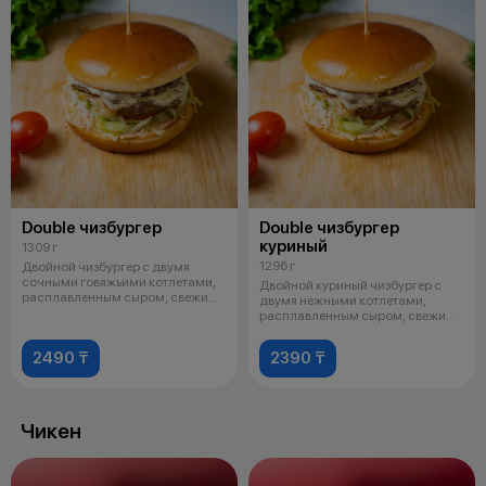
Double чизбургер
Double чизбургер
куриный
1309 г
1296 г
Двойной чизбургер с двумя
сочными говяжьими котлетами,
Двойной куриный чизбургер с
расплавленным сыром, свежими
двумя нежными котлетами,
овощам
расплавленным сыром, свежими
овощами
2490 ₸
2390 ₸
Чикен