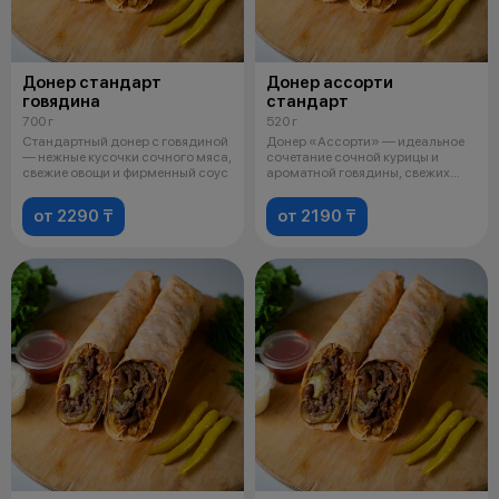
Донер стандарт
Донер ассорти
говядина
стандарт
700 г
520 г
Стандартный донер с говядиной
Донер «Ассорти» — идеальное
— нежные кусочки сочного мяса,
сочетание сочной курицы и
свежие овощи и фирменный соус
ароматной говядины, свежих
овощей и
от 2290 ₸
от 2190 ₸