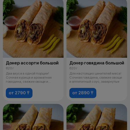
Донер ассорти большой
Донер говядина большой
620 г
620 г
Два вкуса в одной порции!
Для настоящих ценителей мяса!
Сочная курица и ароматная
Сочная говядина, свежие овощи
говядина, свежие овощи и
и аппетитный соус, завернутые
аппетитный со
от 2790 ₸
от 2890 ₸