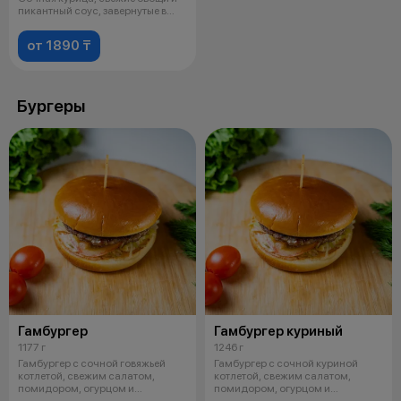
пикантный соус, завернутые в
мягкий
от 1890 ₸
Бургеры
Гамбургер
Гамбургер куриный
1177 г
1246 г
Гамбургер с сочной говяжьей
Гамбургер с сочной куриной
котлетой, свежим салатом,
котлетой, свежим салатом,
помидором, огурцом и
помидором, огурцом и
фирменным соусо
фирменным соусом