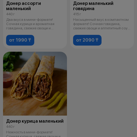
Донер ассорти
Донер маленький
маленький
говядина
440 г
415 г
Два вкуса в мини-формате!
Насыщенный вкус в компактном
Сочная курица и ароматная
формате! Сочная говядина,
говядина, свежие овощи и
свежие овощи и аппетитный соус,
пикантный соу
зав
от 1990 ₸
от 2090 ₸
Донер курица маленький
440 г
Нежность в мини-формате!
Сочная курица, свежие овощи и