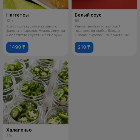
Наггетсы
Белый соус
121 г
60 г
Хрустящие кусочки куриного
Уникальный вкус, который
филе в панировке. Нежные внутри
подчеркнет любое блюдо!
и аппетитно хрустящие снаружи.
Сбалансированное сочетание
пикантности, н
1490 ₸
210 ₸
Халапеньо
20 г