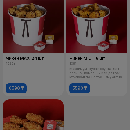
Чикен MAXI 24 шт
Чикен MIDI 18 шт.
1629 г
1061 г
Максимум вкуса и хруста. Для
большой компании или для тех,
кто любит по-настоящему сытно.
6590 ₸
5590 ₸