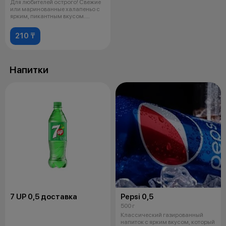
Для любителей острого! Свежие
или маринованные халапеньо с
ярким, пикантным вкусом.
Идеаль
210 ₸
Напитки
7 UP 0,5 доставка
Pepsi 0,5
500 г
Классический газированный
напиток с ярким вкусом, который