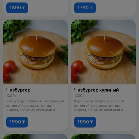
1890 ₸
1790 ₸
Чизбургер
Чизбургер куриный
1224 г
1230 г
Чизбургер с аппетитной говяжьей
Куриный чизбургер с сочной
котлетой, расплавленным
котлетой, расплавленным
сыром, свежими овощами и
сыром, свежими овощами и
фирменным
фирменным соус
1990 ₸
1890 ₸