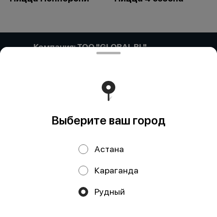
Компания: ТОО "GLOBAL BL"
Компания: ТОО «GLOBAL BL» Адрес: Казахстан,
Астана, ПРОСПЕКТ САРЫАРҚА, дом 35, кв/офис 87
БИН (ИИН): 171140017866 Банк: АО "Kaspi Bank" КБе: 17
БИК: CASPKZKA Номер счёта: KZ57722S000002607049
Работает на эффективном ядре
Foodpicásso
ver. 3.2
Выберите ваш город
Политика конфиденциальности
Астана
Публичная оферта
Караганда
Акции, скидки, кэшбэк − в нашем приложении!
Рудный