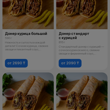
Донер курица большой
Донер стандарт
с курицей
590 г
815 г
Нежность и сытость в каждой
детали! Сочная курица, свежие
Стандартный донер с курицей —
овощи и пикантный соус,
сочное куриное мясо, свежие
завернут
овощи и фирменный соус,
завернут
от 2690 ₸
от 2090 ₸