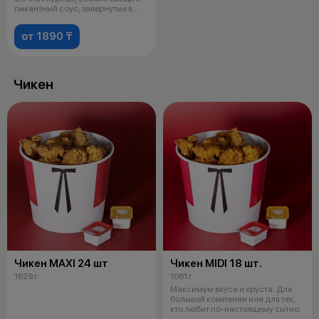
пикантный соус, завернутые в
мягкий
от 1890 ₸
Чикен
Чикен MAXI 24 шт
Чикен MIDI 18 шт.
1629 г
1061 г
Максимум вкуса и хруста. Для
большой компании или для тех,
кто любит по-настоящему сытно.