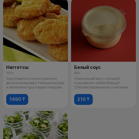
Наггетсы
Белый соус
121 г
60 г
Хрустящие кусочки куриного
Уникальный вкус, который
филе в панировке. Нежные внутри
подчеркнет любое блюдо!
и аппетитно хрустящие снаружи.
Сбалансированное сочетание
пикантности, н
1490 ₸
210 ₸