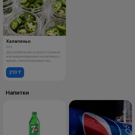
Халапеньо
20 г
Для любителей острого! Свежие
или маринованные халапеньо с
ярким, пикантным вкусом.
Идеаль
210 ₸
Напитки