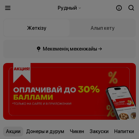
Рудный
Жеткізу
Алып кету
Мекеменің мекенжайы →
Акции
Донеры и дурум
Чикен
Закуски
Напитки