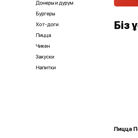
Донеры и дурум
Бургеры
Біз
Хот-доги
Пицца
Чикен
Закуски
Напитки
Пицца П