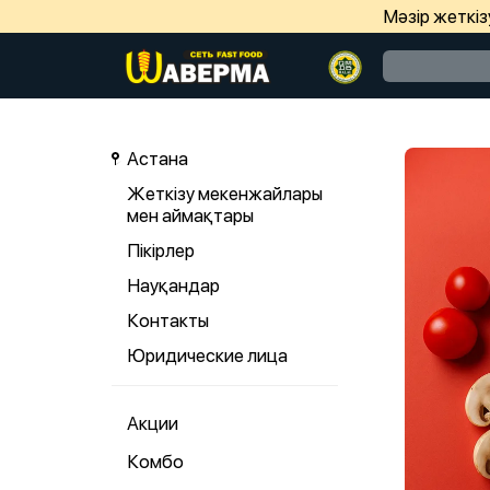
Мәзір жеткі
Астана
Жеткізу мекенжайлары
мен аймақтары
Пікірлер
Науқандар
Контакты
Юридические лица
Акции
Комбо