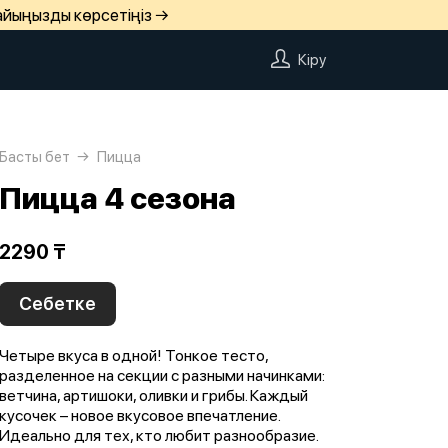
айыңызды көрсетіңіз →
Кіру
Басты бет
Пицца
Пицца 4 сезона
2290 ₸
Себетке
Четыре вкуса в одной! Тонкое тесто,
разделенное на секции с разными начинками:
ветчина, артишоки, оливки и грибы. Каждый
кусочек – новое вкусовое впечатление.
Идеально для тех, кто любит разнообразие.