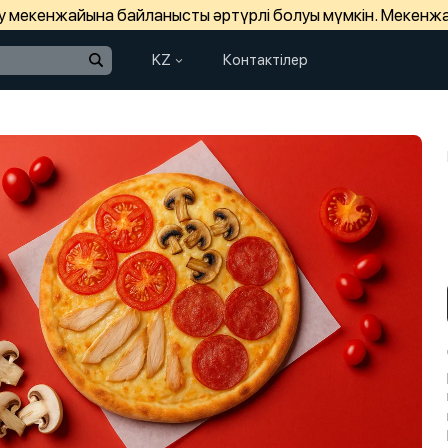
зу мекенжайына байланысты әртүрлі болуы мүмкін. Мекенж
KZ
Контактілер