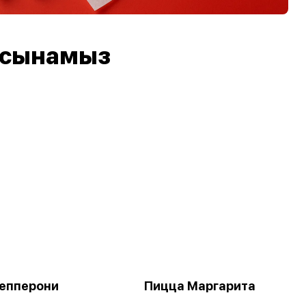
 ұсынамыз
епперони
Пицца Маргарита